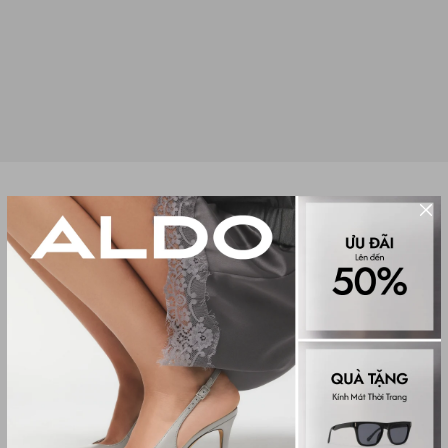
Sale
DÉP SANDAL QUAI NGANG NAM
ATRANI
(0 đánh giá)
Men Sandals
699,000₫
1,450,000₫
Màu sắc
BLACK