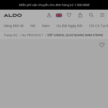
Miễn phí vận chuyển cho đơn hàng từ 1.500.000đ
Hàng Mới Về
Nữ
Nam
Ưu Đãi Ngày Đôi
Chỉ Có Tại
Trang chủ
ALL PROCDUCT
DÉP SANDAL QUAI NGANG NAM ATRANI