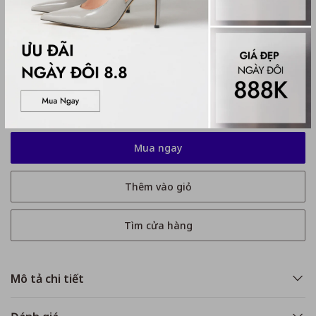
Hướng dẫn chọn size:
Kích thước
39
39
41
42
43
44
Chỉ còn 5 sản phẩm
Mua ngay
Thêm vào giỏ
Tìm cửa hàng
Mô tả chi tiết