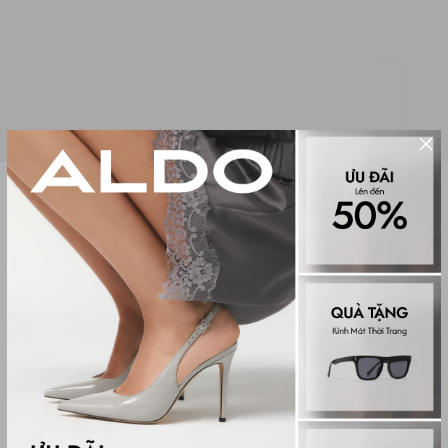
Sale
VỚ NỮ TIPTOE
(0 đánh giá)
Tights & socks
149,000₫
250,000₫
Màu sắc
NATURAL