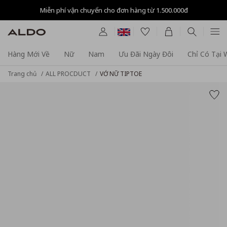
Miễn phí vận chuyển cho đơn hàng từ 1.500.000đ
Hàng Mới Về
Nữ
Nam
Ưu Đãi Ngày Đôi
Chỉ Có Tại
Trang chủ
ALL PROCDUCT
VỚ NỮ TIPTOE