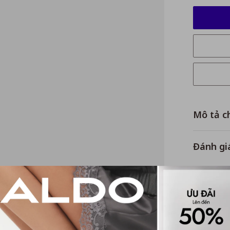
Mô tả ch
Đánh gi