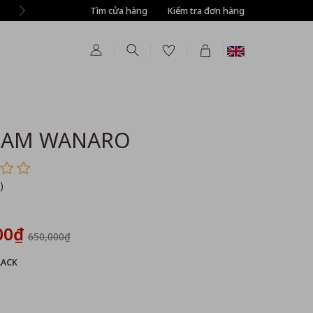
Tìm cửa hàng
Kiểm tra đơn hàng
NAM WANARO
)
00₫
650,000₫
LACK