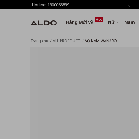
 phí vận chuyển cho đơn hàng từ 1.500.000đ
Hotline:
1900066899
Hot
Hàng Mới Về
Nữ
Nam
Trang chủ
ALL PROCDUCT
VỚ NAM WANARO