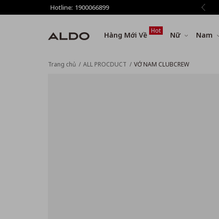
giảm thêm 8% tất cả sản phẩm ở bước Thanh toán
Hotline:
1900066899
Hot
Hàng Mới Về
Nữ
Nam
Trang chủ
ALL PROCDUCT
VỚ NAM CLUBCREW