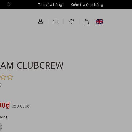
Tìm cửa hàng
Tự động giảm thêm 8% tất cả sản phẩm ở bước T
Kiểm tra đơn hàng
NAM CLUBCREW
)
00₫
650,000₫
HAKI