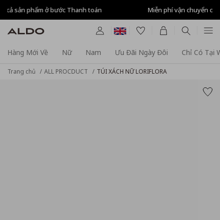
Miễn phí vận chuyển cho đơn hàng từ 1.500.000đ
Hàng Mới Về
Nữ
Nam
Ưu Đãi Ngày Đôi
Chỉ Có Tại
Trang chủ
ALL PROCDUCT
TÚI XÁCH NỮ LORIFLORA