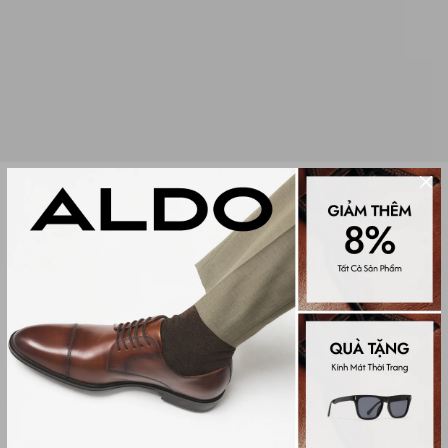
Sale
TÚI XÁCH NỮ LORIFLORA
(0 đánh giá)
Women Tote Bags
888,000₫
2,350,000₫
Màu sắc
Bone