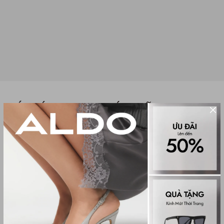
TÚI XÁCH ĐEO CHÉO NỮ
CAMERAGIRL
(0 đánh giá)
Women Cross & Shoulder
1,950,000₫
Màu sắc
FLORAL