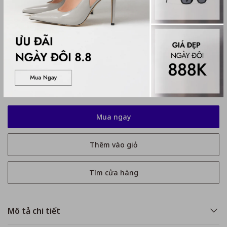
Kích thước
No Size
No Size
Tặng quà khi mua bill từ 1 triệu 8
Mua ngay
Thêm vào giỏ
Tìm cửa hàng
Mô tả chi tiết