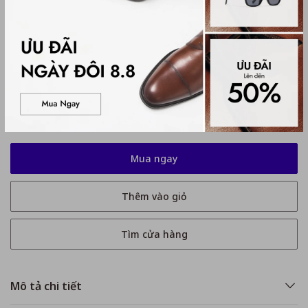
Kích thước
No Size
No Size
Tặng quà khi mua bill từ 1 triệu 8
Mua ngay
Thêm vào giỏ
Tìm cửa hàng
Mô tả chi tiết