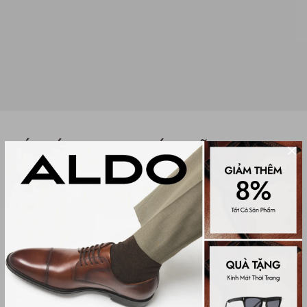
TÚI XÁCH ĐEO CHÉO NỮ
CAMERAGIRL
(0 đánh giá)
Women Cross & Shoulder
1,950,000₫
Màu sắc
BONE