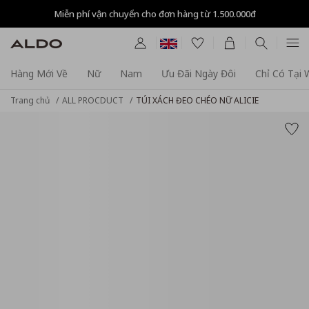
Miễn phí vận chuyển cho đơn hàng từ 1.500.000đ
Hàng Mới Về
Nữ
Nam
Ưu Đãi Ngày Đôi
Chỉ Có Tại
Trang chủ
ALL PROCDUCT
TÚI XÁCH ĐEO CHÉO NỮ ALICIE