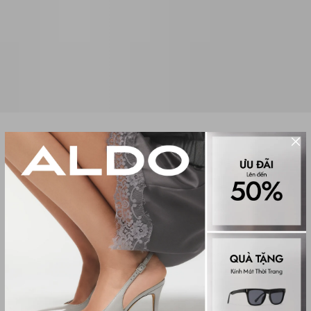
TÚI XÁCH ĐEO CHÉO NỮ ALICIE
(0 đánh giá)
Women Cross & Shoulder
1,950,000₫
Màu sắc
DARK RED