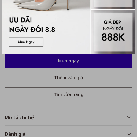
Kích thước
No Size
No Size
Tặng quà khi mua bill từ 1 triệu 8
Mua ngay
Thêm vào giỏ
Tìm cửa hàng
Mô tả chi tiết
Đánh giá