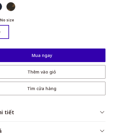
No size
e
Mua ngay
Thêm vào giỏ
Tìm cửa hàng
i tiết
á