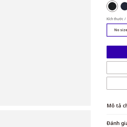
Kích thước
No siz
Mô tả ch
Đánh gi