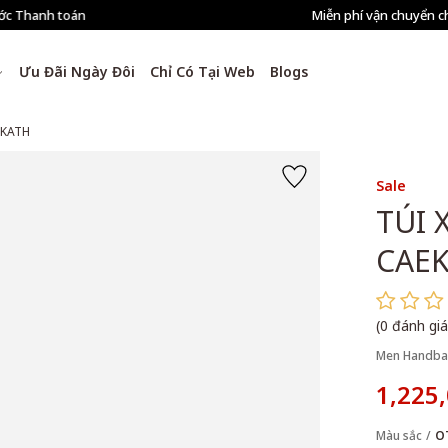
Miễn phí vận chuyển cho đơn hàng từ 1.500.000đ
Ưu Đãi Ngày Đôi
Chỉ Có Tại Web
Blogs
EKATH
Sale
TÚI 
CAE
(0 đánh giá
Men Handba
1,225
Màu sắc
O