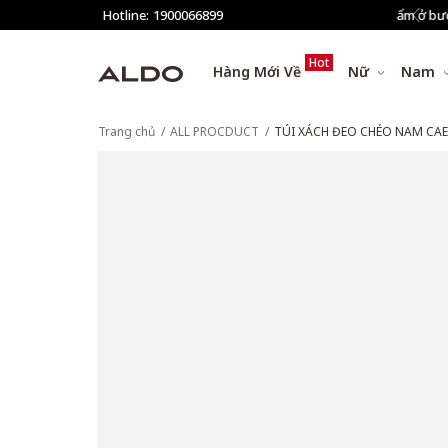
giảm thêm 8% tất cả sản phẩm ở bước Thanh toán
Hotline:
1900066899
Hot
Hàng Mới Về
Nữ
Nam
Trang chủ
ALL PROCDUCT
TÚI XÁCH ĐEO CHÉO NAM CA