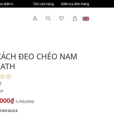
Tìm cửa hàng
Tự động giảm thêm 8% tất cả sản phẩm ở bước T
Kiểm tra đơn hàng
XÁCH ĐEO CHÉO NAM
KATH
)
gs
,000₫
1,750,000₫
THER BLACK