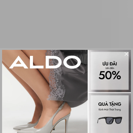
Sale
TÚI TRỐNG NỮ IRISE
(0 đánh giá)
Women Top Handles
1,505,000₫
2,150,000₫
Màu sắc
WHITE