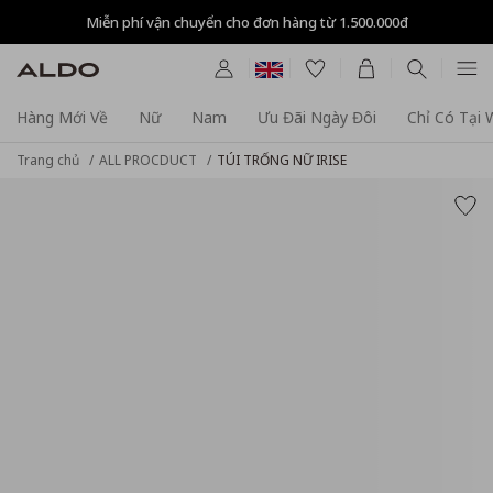
Miễn phí vận chuyển cho đơn hàng từ 1.500.000đ
Hàng Mới Về
Nữ
Nam
Ưu Đãi Ngày Đôi
Chỉ Có Tại
Trang chủ
ALL PROCDUCT
TÚI TRỐNG NỮ IRISE