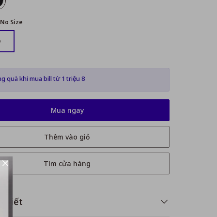
No Size
e
g quà khi mua bill từ 1 triệu 8
Mua ngay
Thêm vào giỏ
Tìm cửa hàng
i tiết