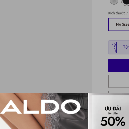
Kích thước
No Siz
Tặn
Mô tả ch