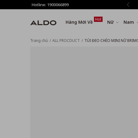
 phí vận chuyển cho đơn hàng từ 1.500.000đ
Hotline:
1900066899
Hot
Hàng Mới Về
Nữ
Nam
Trang chủ
ALL PROCDUCT
TÚI ĐEO CHÉO MINI NỮ BRI