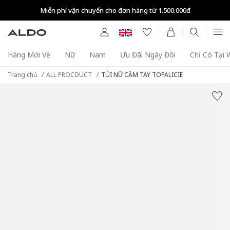
Miễn phí vận chuyển cho đơn hàng từ 1.500.000đ
Hàng Mới Về
Nữ
Nam
Ưu Đãi Ngày Đôi
Chỉ Có Tại
Trang chủ
ALL PROCDUCT
TÚI NỮ CẦM TAY TOPALICIE