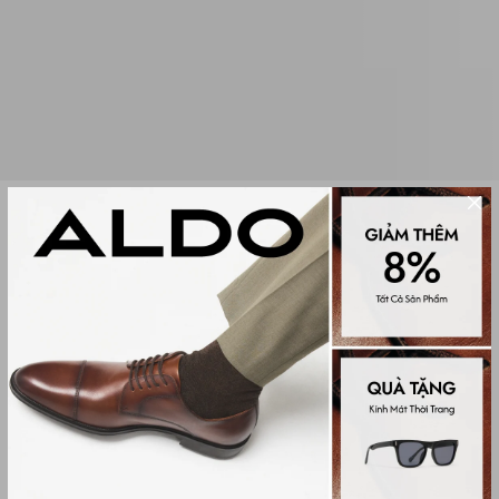
Sale
SET TÚI ĐEO VAI NỮ CONFERENCE
(0 đánh giá)
Women Cross & Shoulder
1,099,000₫
2,280,000₫
Màu sắc
Bone