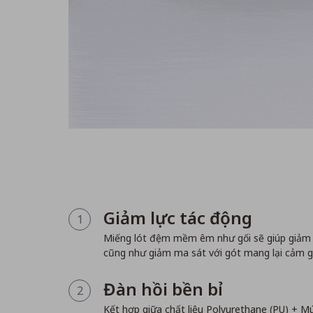
Giảm lực tác động
1
Miếng lót đệm mềm êm như gối sẽ giúp giảm b
cũng như giảm ma sát với gót mang lại cảm gi
Đàn hồi bền bỉ
2
Kết hợp giữa chất liệu Polyurethane (PU) + 