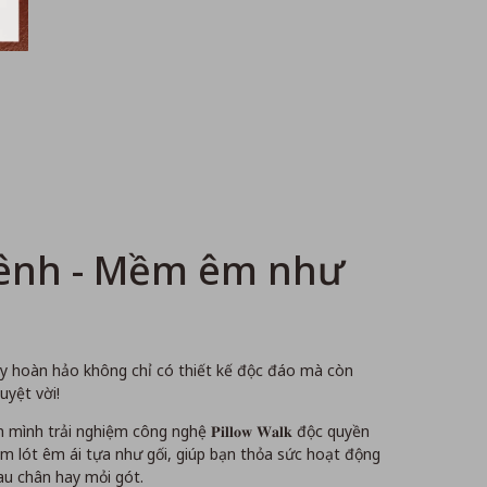
tênh - Mềm êm như
ày hoàn hảo không chỉ có thiết kế độc đáo mà còn
uyệt vời!
ình trải nghiệm công nghệ 𝐏𝐢𝐥𝐥𝐨𝐰 𝐖𝐚𝐥𝐤 độc quyền
ệm lót êm ái tựa như gối, giúp bạn thỏa sức hoạt động
u chân hay mỏi gót.