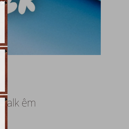
 Walk êm