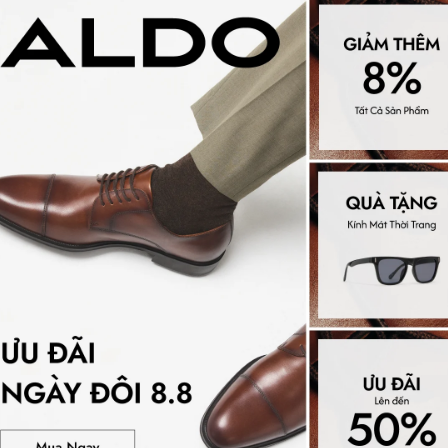
á công nghệ đệm lót Pillow
ái độc quyền tại ALDO