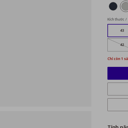
Kích thước
43
42
Chỉ còn 1 s
Tính nă