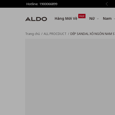
giảm thêm 8% tất cả sản phẩm ở bước Thanh toán
Hotline:
1900066899
Hot
Hàng Mới Về
Nữ
Nam
Trang chủ
ALL PROCDUCT
DÉP SANDAL XỎ NGÓN NAM S