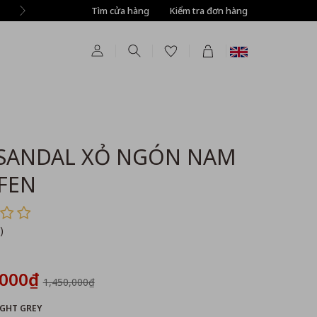
Tìm cửa hàng
Tự động giảm thêm 8% tất cả sản phẩm ở bước T
Kiểm tra đơn hàng
 SANDAL XỎ NGÓN NAM
FEN
)
,000₫
1,450,000₫
IGHT GREY