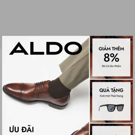
SẢN PHẨM VỆ SINH GIÀY BERSEZIO
(0 đánh giá)
SHOE CARE
300,000₫
Màu sắc
NO COLOUR