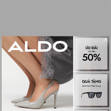
Sale
PHỤ KIỆN CHARM ĐA NĂNG NỮ
LOVEINBLOOM
(0 đánh giá)
Others
249,000₫
550,000₫
Màu sắc
RED