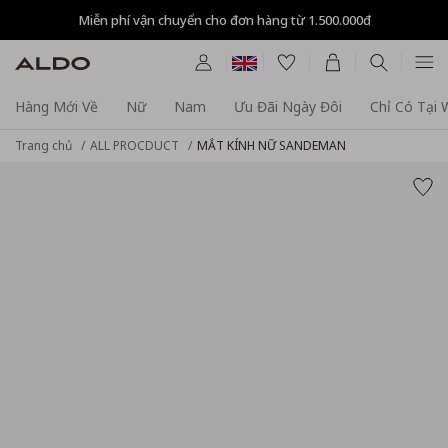
Miễn phí vận chuyển cho đơn hàng từ 1.500.000đ
Hàng Mới Về
Nữ
Nam
Ưu Đãi Ngày Đôi
Chỉ Có Tại
Trang chủ
ALL PROCDUCT
MẮT KÍNH NỮ SANDEMAN