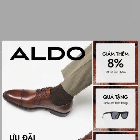
Sale
MẮT KÍNH NỮ SANDEMAN
(0 đánh giá)
Sunglasses
299,000₫
650,000₫
Màu sắc
BLACK/GOLD MULTI