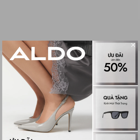
Sale
MẮT KÍNH NỮ CARRALERYN
(0 đánh giá)
Sunglasses
299,000₫
650,000₫
Màu sắc
BLACK/GOLD MULTI