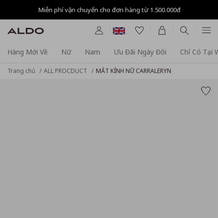
Miễn phí vận chuyển cho đơn hàng từ 1.500.000đ
Hàng Mới Về
Nữ
Nam
Ưu Đãi Ngày Đôi
Chỉ Có Tại
Trang chủ
ALL PROCDUCT
MẮT KÍNH NỮ CARRALERYN