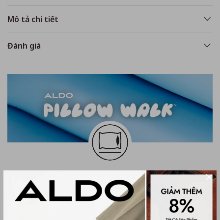
Mô tả chi tiết
Đánh giá
Khám phá công nghệ đệm lót Pillow
Walk êm ái độc quyền tại ALDO