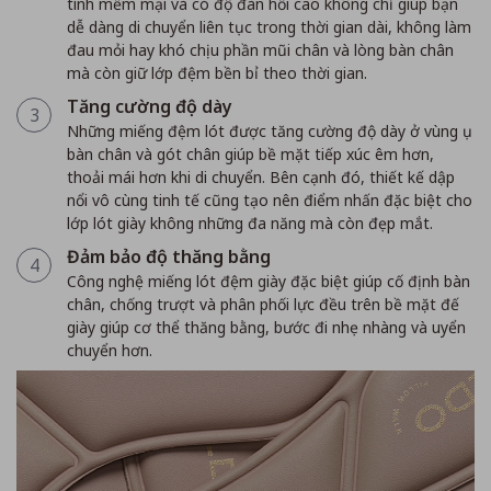
tính mềm mại và có độ đàn hồi cao không chỉ giúp bạn
dễ dàng di chuyển liên tục trong thời gian dài, không làm
đau mỏi hay khó chịu phần mũi chân và lòng bàn chân
mà còn giữ lớp đệm bền bỉ theo thời gian.
Tăng cường độ dày
3
Những miếng đệm lót được tăng cường độ dày ở vùng ụ
bàn chân và gót chân giúp bề mặt tiếp xúc êm hơn,
thoải mái hơn khi di chuyển. Bên cạnh đó, thiết kế dập
nổi vô cùng tinh tế cũng tạo nên điểm nhấn đặc biệt cho
lớp lót giày không những đa năng mà còn đẹp mắt.
Đảm bảo độ thăng bằng
4
Công nghệ miếng lót đệm giày đặc biệt giúp cố định bàn
chân, chống trượt và phân phối lực đều trên bề mặt đế
giày giúp cơ thể thăng bằng, bước đi nhẹ nhàng và uyển
chuyển hơn.