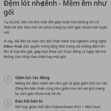
Đệm lót nhẹ tênh - Mềm êm như
gối
Tại ALDO, tiêu chí cho một đôi giày hoàn hảo không chỉ có
thiết kế độc đáo mà còn phải mang lại cảm giác thoải mái tuyệt
vời!
Vì vậy, đã đến lúc bạn cho đôi chân mình trải nghiệm công nghệ
𝐏𝐢𝐥𝐥𝐨𝐰 𝐖𝐚𝐥𝐤 độc quyền trong làng thời trang với miếng đệm lót
êm ái tựa như gối, giúp bạn thỏa sức hoạt động cả ngày dài mà
không cảm thấy đau chân hay mỏi gót.
Giảm lực tác động
1
Miếng lót đệm mềm êm như gối sẽ giúp giảm bớt lực tác
động lên bàn chân cũng như giảm ma sát với gót mang
lại cảm giác thoải mái tối đa.
Đàn hồi bền bỉ
2
Kết hợp giữa chất liệu Polyurethane (PU) + Mút hoạt