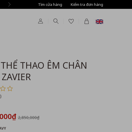
Tìm cửa hàng
Tự động giảm thêm 8% tất cả sản phẩm ở bước T
Kiểm tra đơn hàng
 THỂ THAO ÊM CHÂN
ZAVIER
)
,000₫
2,850,000₫
AVY