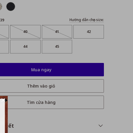
Hướng dẫn chọn size:
39
40
41
42
44
45
Mua ngay
Thêm vào giỏ
Tìm cửa hàng
i tiết