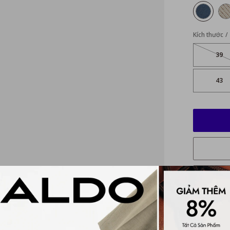
Kích thước
39
43
Mô tả ch