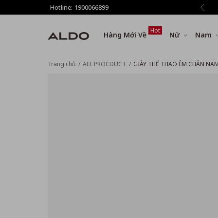
giảm thêm 8% tất cả sản phẩm ở bước Thanh toán
Hotline:
1900066899
Hot
Hàng Mới Về
Nữ
Nam
Trang chủ
ALL PROCDUCT
GIÀY THỂ THAO ÊM CHÂN NAM