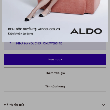
43
44
39
40
41
42
Hoàn tiền 200k
Áp dụng cho đơn hàng từ 1.500.000VND
NHẬP MÃ VOUCHER:
ONLYWEBSITE
Mua ngay
Thêm vào giỏ
Tìm cửa hàng
Mô tả chi tiết