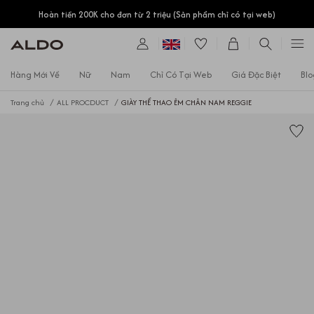
Hoàn tiền 200K cho đơn từ 2 triệu (Sản phẩm chỉ có tại web)
Hàng Mới Về
Nữ
Nam
Chỉ Có Tại Web
Giá Đặc Biệt
Blo
Trang chủ
ALL PROCDUCT
GIÀY THỂ THAO ÊM CHÂN NAM REGGIE