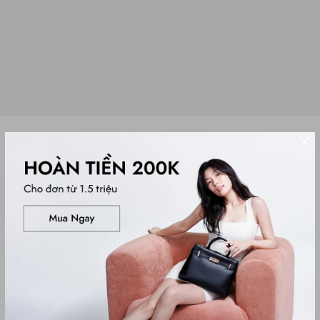
Sale
GIÀY THỂ THAO ÊM CHÂN NAM REGGIE
Men Shoes
1,799,000₫
2,650,000₫
Màu sắc
WHITE
Hướng dẫn chọn size:
Kích thước
43