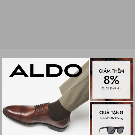
GIÀY THỂ THAO THỜI TRANG NAM
JULSEN
(0 đánh giá)
Men Sneakers
2,350,000₫
Màu sắc
WHITE