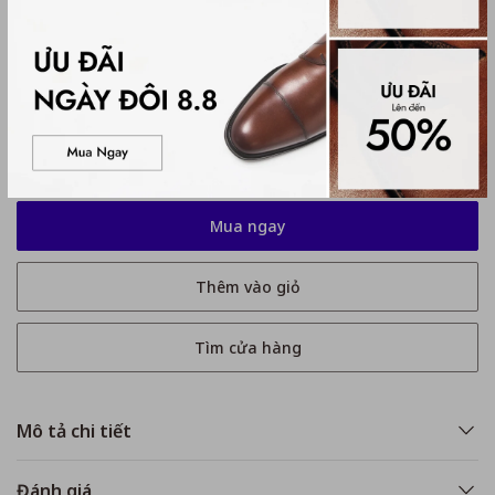
Hướng dẫn chọn size:
Kích thước
39
39
40
41
42
43
44
45
Mua ngay
Thêm vào giỏ
Tìm cửa hàng
Mô tả chi tiết
Đánh giá