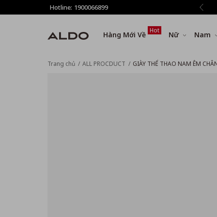
giảm thêm 8% tất cả sản phẩm ở bước Thanh toán
Hotline:
1900066899
Hot
Hàng Mới Về
Nữ
Nam
Trang chủ
ALL PROCDUCT
GIÀY THỂ THAO NAM ÊM CHÂN