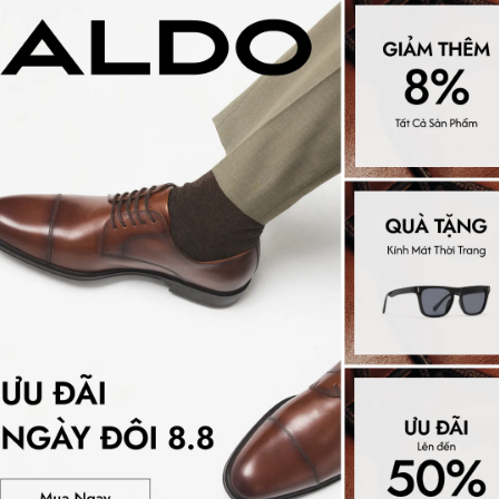
á công nghệ đệm lót Pillow
ái độc quyền tại ALDO