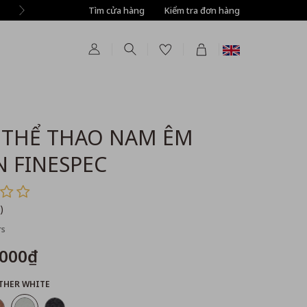
Tìm cửa hàng
Tự động giảm thêm 8% tất cả sản phẩm ở bước T
Kiểm tra đơn hàng
 THỂ THAO NAM ÊM
 FINESPEC
)
rs
,000₫
THER WHITE