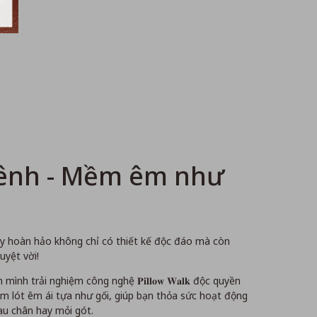
tênh - Mềm êm như
ày hoàn hảo không chỉ có thiết kế độc đáo mà còn
uyệt vời!
ình trải nghiệm công nghệ 𝐏𝐢𝐥𝐥𝐨𝐰 𝐖𝐚𝐥𝐤 độc quyền
ệm lót êm ái tựa như gối, giúp bạn thỏa sức hoạt động
u chân hay mỏi gót.