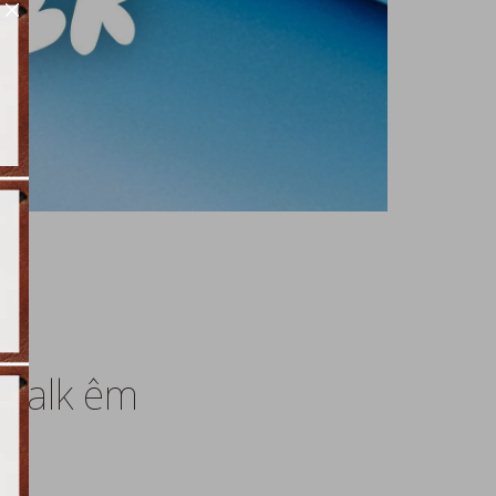
 Walk êm