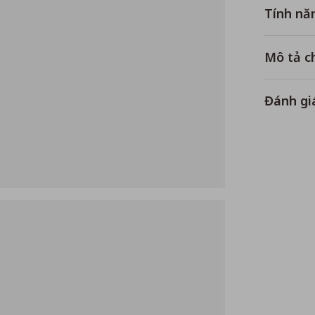
Tính nă
Mô tả ch
Đánh gi