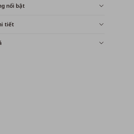
ng nổi bật
i tiết
á