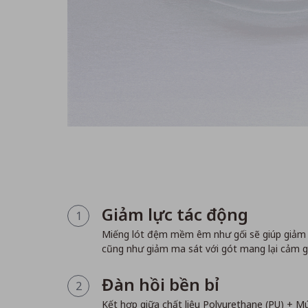
Giảm lực tác động
1
Miếng lót đệm mềm êm như gối sẽ giúp giảm b
cũng như giảm ma sát với gót mang lại cảm gi
Đàn hồi bền bỉ
2
Kết hợp giữa chất liệu Polyurethane (PU) + 