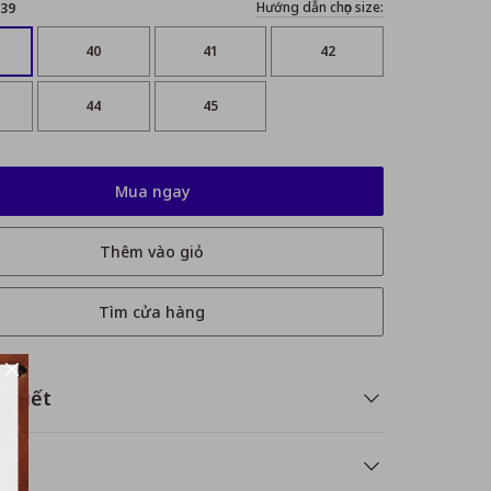
Hướng dẫn chọn size:
39
40
41
42
44
45
Mua ngay
Thêm vào giỏ
Tìm cửa hàng
i tiết
á