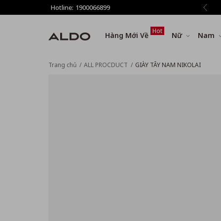
giảm thêm 8% tất cả sản phẩm ở bước Thanh toán
Hotline:
1900066899
Hot
Hàng Mới Về
Nữ
Nam
Trang chủ
ALL PROCDUCT
GIÀY TÂY NAM NIKOLAI