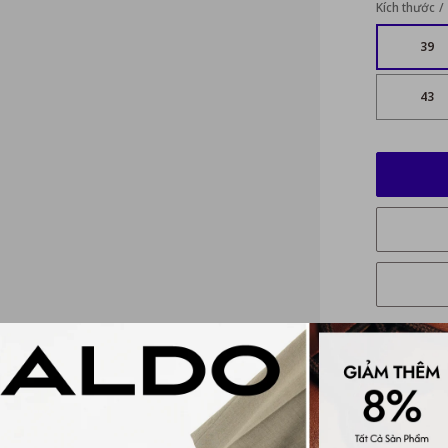
Kích thước
39
43
Mô tả ch
Đánh gi