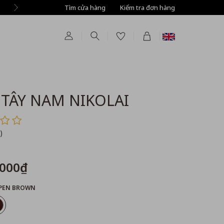
Tìm cửa hàng
Tự động giảm thêm 8% tất cả sản phẩm ở bước T
Kiểm tra đơn hàng
 TÂY NAM NIKOLAI
)
,000₫
PEN BROWN