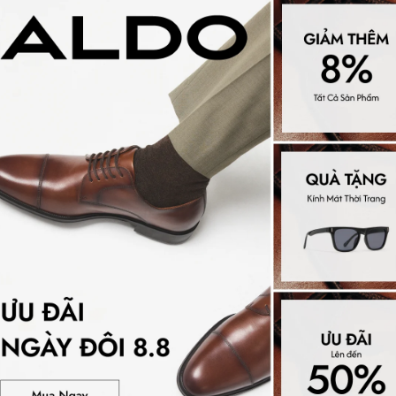
á công nghệ đệm lót Pillow
ái độc quyền tại ALDO