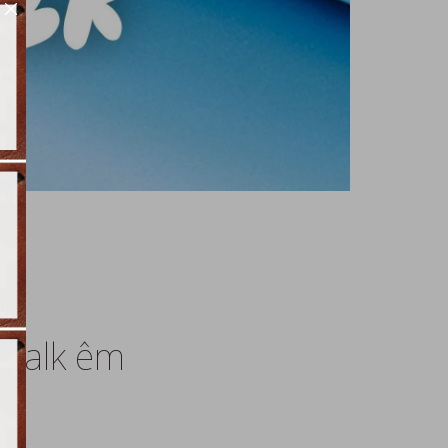
 Walk êm