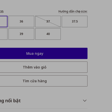
Hướng dẫn chọn size:
35
36
37
37.5
39
40
Mua ngay
Thêm vào giỏ
Tìm cửa hàng
ng nổi bật