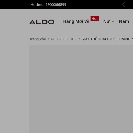
giảm thêm 8% tất cả sản phẩm ở bước Thanh toán
Hotline:
1900066899
Hot
Hàng Mới Về
Nữ
Nam
Trang chủ
ALL PROCDUCT
GIÀY THỂ THAO THỜI TRANG 