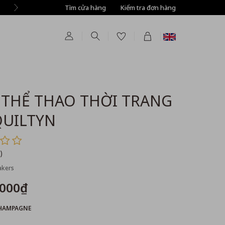
Tìm cửa hàng
Tự động giảm thêm 8% tất cả sản phẩm ở bước T
Kiểm tra đơn hàng
 THỂ THAO THỜI TRANG
QUILTYN
)
kers
,000₫
HAMPAGNE