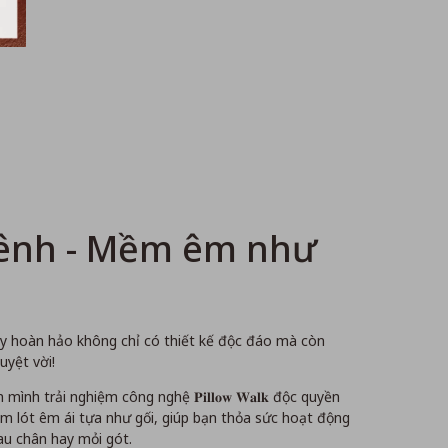
tênh - Mềm êm như
ày hoàn hảo không chỉ có thiết kế độc đáo mà còn
uyệt vời!
ình trải nghiệm công nghệ 𝐏𝐢𝐥𝐥𝐨𝐰 𝐖𝐚𝐥𝐤 độc quyền
ệm lót êm ái tựa như gối, giúp bạn thỏa sức hoạt động
u chân hay mỏi gót.