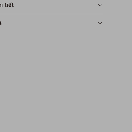
i tiết
á