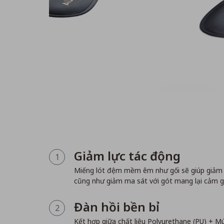
Giảm lực tác động
1
Miếng lót đệm mềm êm như gối sẽ giúp giảm b
cũng như giảm ma sát với gót mang lại cảm gi
Đàn hồi bền bỉ
2
Kết hợp giữa chất liệu Polyurethane (PU) + 