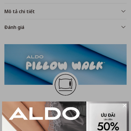
Mô tả chi tiết
Đánh giá
Khám phá công nghệ đệm lót Pillow
Walk êm ái độc quyền tại ALDO