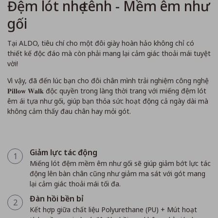
Đệm lót nhẹ tênh - Mềm êm như
gối
Tại ALDO, tiêu chí cho một đôi giày hoàn hảo không chỉ có
thiết kế độc đáo mà còn phải mang lại cảm giác thoải mái tuyệt
vời!
Vì vậy, đã đến lúc bạn cho đôi chân mình trải nghiệm công nghệ
𝐏𝐢𝐥𝐥𝐨𝐰 𝐖𝐚𝐥𝐤 độc quyền trong làng thời trang với miếng đệm lót
êm ái tựa như gối, giúp bạn thỏa sức hoạt động cả ngày dài mà
không cảm thấy đau chân hay mỏi gót.
Giảm lực tác động
1
Miếng lót đệm mềm êm như gối sẽ giúp giảm bớt lực tác
động lên bàn chân cũng như giảm ma sát với gót mang
lại cảm giác thoải mái tối đa.
Đàn hồi bền bỉ
2
Kết hợp giữa chất liệu Polyurethane (PU) + Mút hoạt