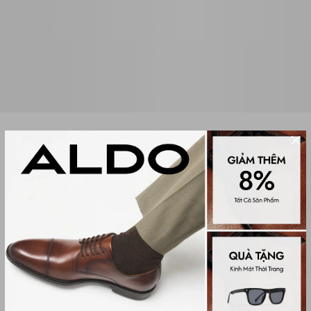
Sale
GIÀY SANDAL NỮ CATLYN
(0 đánh giá)
Women Sandals
849,000₫
1,750,000₫
Màu sắc
Tan Multi