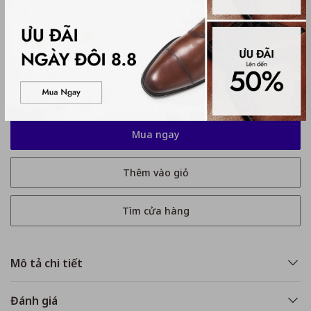
Hướng dẫn chọn size:
Kích thước
35
35
36
37
37.5
38
39
40
Mua ngay
Thêm vào giỏ
Tìm cửa hàng
Mô tả chi tiết
Đánh giá