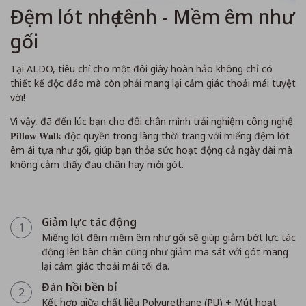
Đệm lót nhẹ tênh - Mềm êm như
gối
Tại ALDO, tiêu chí cho một đôi giày hoàn hảo không chỉ có
thiết kế độc đáo mà còn phải mang lại cảm giác thoải mái tuyệt
vời!
Vì vậy, đã đến lúc bạn cho đôi chân mình trải nghiệm công nghệ
𝐏𝐢𝐥𝐥𝐨𝐰 𝐖𝐚𝐥𝐤 độc quyền trong làng thời trang với miếng đệm lót
êm ái tựa như gối, giúp bạn thỏa sức hoạt động cả ngày dài mà
không cảm thấy đau chân hay mỏi gót.
Giảm lực tác động
1
Miếng lót đệm mềm êm như gối sẽ giúp giảm bớt lực tác
động lên bàn chân cũng như giảm ma sát với gót mang
lại cảm giác thoải mái tối đa.
Đàn hồi bền bỉ
2
Kết hợp giữa chất liệu Polyurethane (PU) + Mút hoạt