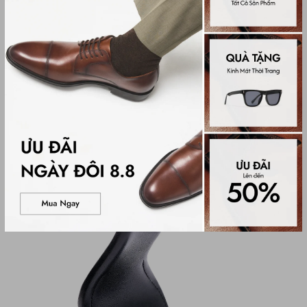
Đế ngoài được làm băng cao su mềm làm giảm phản lực
cho chân khi tiếp đất giúp bạn có thể di chuyển linh hoạt,
nhanh chóng và dễ dàng hoạt động suốt ngày dài.
Chất liệu mềm nhẹ
4
Chất liệu mềm dẻo, nhẹ nhàng giúp nhân đôi sự thoải
mái cho bạn sẵn sàng di chuyển cả ngày.