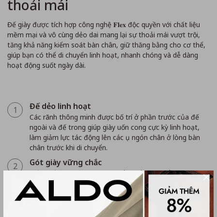
thoải mái
Đế giày được tích hợp công nghệ 𝐅𝐥𝐞𝐱 độc quyền với chất liệu
mềm mại và vô cùng dẻo dai mang lại sự thoải mái vượt trội,
tăng khả năng kiểm soát bàn chân, giữ thăng bằng cho cơ thể,
giúp bạn có thể di chuyển linh hoạt, nhanh chóng và dễ dàng
hoạt động suốt ngày dài.
Đế dẻo linh hoạt
1
Các rãnh thông minh được bố trí ở phần trước của đế
ngoài và đế trong giúp giày uốn cong cực kỳ linh hoạt,
làm giảm lực tác động lên các ụ ngón chân ở lòng bàn
chân trước khi di chuyển.
Gót giày vững chắc
2
Phần đế gót chân được làm rắn chắc hơn để bàn chân
dễ dàng kiểm soát và giữ cho cơ thể thăng bằng, vững
chắc khi di chuyển.
Giảm phản lực
3