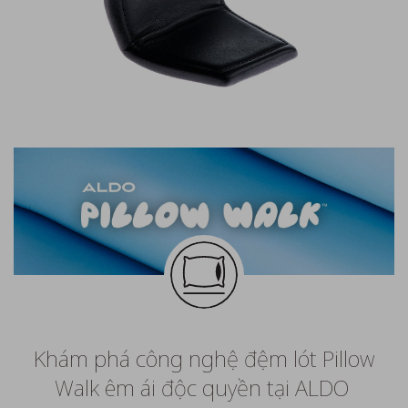
Khám phá công nghệ đệm lót Pillow
Walk êm ái độc quyền tại ALDO