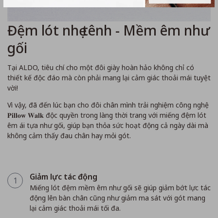
Đệm lót nhẹ tênh - Mềm êm như
gối
Tại ALDO, tiêu chí cho một đôi giày hoàn hảo không chỉ có
thiết kế độc đáo mà còn phải mang lại cảm giác thoải mái tuyệt
vời!
Vì vậy, đã đến lúc bạn cho đôi chân mình trải nghiệm công nghệ
𝐏𝐢𝐥𝐥𝐨𝐰 𝐖𝐚𝐥𝐤 độc quyền trong làng thời trang với miếng đệm lót
êm ái tựa như gối, giúp bạn thỏa sức hoạt động cả ngày dài mà
không cảm thấy đau chân hay mỏi gót.
Giảm lực tác động
1
Miếng lót đệm mềm êm như gối sẽ giúp giảm bớt lực tác
động lên bàn chân cũng như giảm ma sát với gót mang
lại cảm giác thoải mái tối đa.