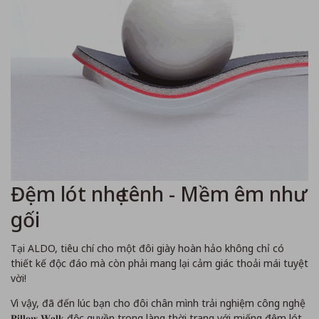
Đệm lót nhẹ tênh - Mềm êm như
gối
Tại ALDO, tiêu chí cho một đôi giày hoàn hảo không chỉ có
thiết kế độc đáo mà còn phải mang lại cảm giác thoải mái tuyệt
vời!
Vì vậy, đã đến lúc bạn cho đôi chân mình trải nghiệm công nghệ
𝐏𝐢𝐥𝐥𝐨𝐰 𝐖𝐚𝐥𝐤 độc quyền trong làng thời trang với miếng đệm lót