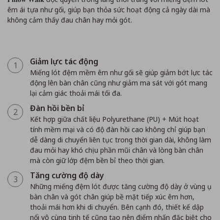
êm ái tựa như gối, giúp bạn thỏa sức hoạt động cả ngày dài mà
không cảm thấy đau chân hay mỏi gót.
Giảm lực tác động
1
Miếng lót đệm mềm êm như gối sẽ giúp giảm bớt lực tác
động lên bàn chân cũng như giảm ma sát với gót mang
lại cảm giác thoải mái tối đa.
Đàn hồi bền bỉ
2
Kết hợp giữa chất liệu Polyurethane (PU) + Mút hoạt
tính mềm mại và có độ đàn hồi cao không chỉ giúp bạn
dễ dàng di chuyển liên tục trong thời gian dài, không làm
đau mỏi hay khó chịu phần mũi chân và lòng bàn chân
mà còn giữ lớp đệm bền bỉ theo thời gian.
Tăng cường độ dày
3
Những miếng đệm lót được tăng cường độ dày ở vùng ụ
bàn chân và gót chân giúp bề mặt tiếp xúc êm hơn,
thoải mái hơn khi di chuyển. Bên cạnh đó, thiết kế dập
nổi vô cùng tinh tế cũng tạo nên điểm nhấn đặc biệt cho