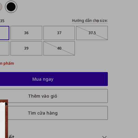
Hướng dẫn chọn size:
35
36
37
37.5
39
40
ản phẩm
Mua ngay
Thêm vào giỏ
Tìm cửa hàng
i tiết