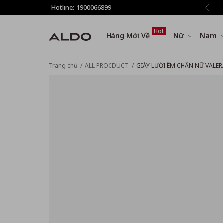
giảm thêm 8% tất cả sản phẩm ở bước Thanh toán
Hotline:
1900066899
Hot
Hàng Mới Về
Nữ
Nam
Trang chủ
ALL PROCDUCT
GIÀY LƯỜI ÊM CHÂN NỮ VALER