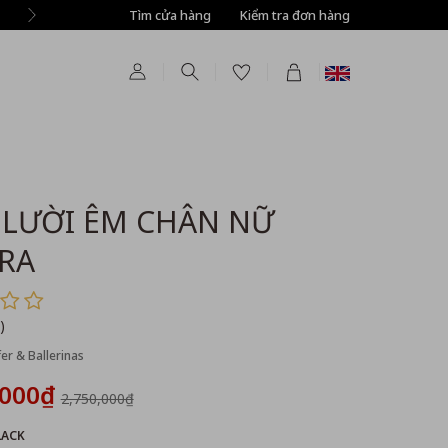
Tìm cửa hàng
Tự động giảm thêm 8% tất cả sản phẩm ở bước T
Kiểm tra đơn hàng
 LƯỜI ÊM CHÂN NỮ
RA
)
r & Ballerinas
,000₫
2,750,000₫
LACK