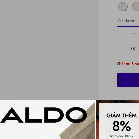
Kích thước
35
38
Chỉ còn 5 s
Mô tả ch