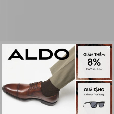
Sale
GIÀY BÚP BÊ ĐẾ CAO NỮ YULIE
(1 đánh giá)
Women Loafer & Ballerinas
1,299,000₫
2,650,000₫
Màu sắc
WHITE COMBO