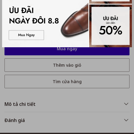
Hướng dẫn chọn size:
Kích thước
35
35
36
37
37.5
38
39
Mua ngay
Thêm vào giỏ
Tìm cửa hàng
Mô tả chi tiết
Đánh giá