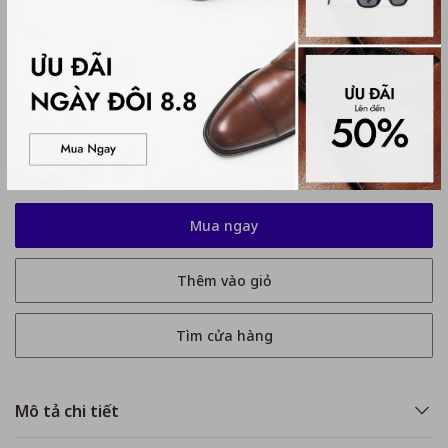
Hướng dẫn chọn size:
Kích thước
35
35
36
37
37.5
38
39
40
Mua ngay
Thêm vào giỏ
Tìm cửa hàng
Mô tả chi tiết