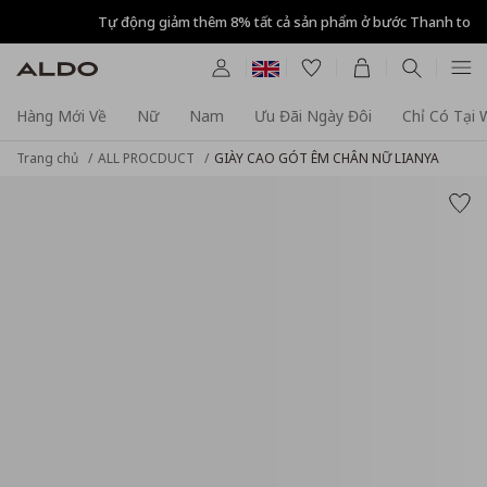
Tự động giảm thêm 8% tất cả sản phẩm ở bước Thanh toán
Hàng Mới Về
Nữ
Nam
Ưu Đãi Ngày Đôi
Chỉ Có Tại
Trang chủ
ALL PROCDUCT
GIÀY CAO GÓT ÊM CHÂN NỮ LIANYA