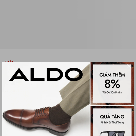
Sale
GIÀY CAO GÓT ÊM CHÂN NỮ
LIANYA
(0 đánh giá)
Women Heels
1,199,000₫
2,350,000₫
Màu sắc
OPEN ORANGE