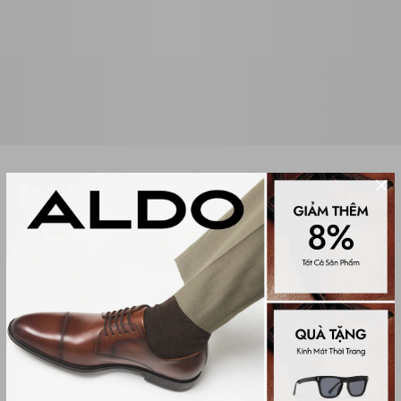
GIÀY CAO GÓT MŨI VUÔNG NỮ
AGGIE
(0 đánh giá)
Women Heels
1,750,000₫
Màu sắc
MEDIUM BEIGE