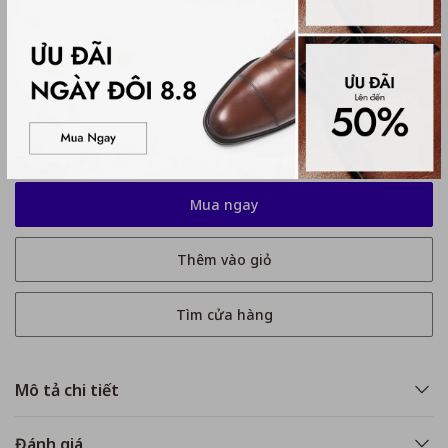
Hướng dẫn chọn size:
Kích thước
35
35
36
37
37.5
38
39
40
Mua ngay
Thêm vào giỏ
Tìm cửa hàng
Mô tả chi tiết
Đánh giá