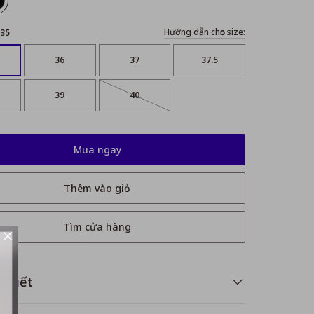
Hướng dẫn chọn size:
35
36
37
37.5
39
40
Mua ngay
Thêm vào giỏ
Tìm cửa hàng
i tiết