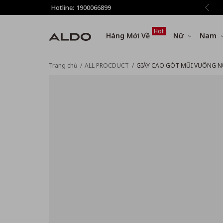
 phí vận chuyển cho đơn hàng từ 1.500.000đ
Hotline:
1900066899
Hot
Hàng Mới Về
Nữ
Nam
Trang chủ
ALL PROCDUCT
GIÀY CAO GÓT MŨI VUÔNG N