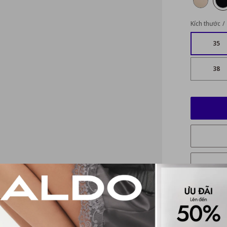
Kích thước
35
38
Mô tả ch