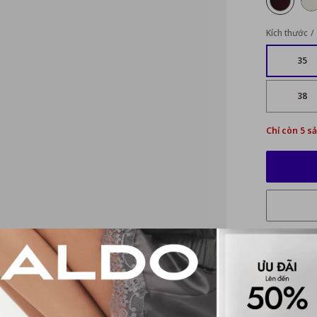
Kích thước
35
38
Chỉ còn 5 s
Mô tả ch