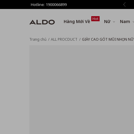
 phí vận chuyển cho đơn hàng từ 1.500.000đ
Hotline:
1900066899
Hot
Hàng Mới Về
Nữ
Nam
Trang chủ
ALL PROCDUCT
GIÀY CAO GÓT MŨI NHỌN NỮ