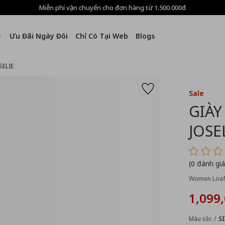
Miễn phí vận chuyển cho đơn hàng từ 1.500.000đ
Ưu Đãi Ngày Đôi
Chỉ Có Tại Web
Blogs
SELIE
Sale
GIÀY
JOSE
(0 đánh giá
Women Loafe
1,099
Màu sắc
S