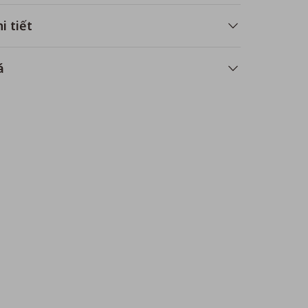
i tiết
á