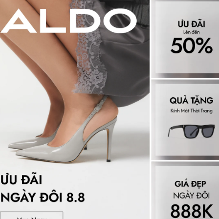
á công nghệ đệm lót Pillow
ái độc quyền tại ALDO