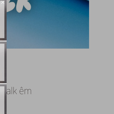
 Walk êm