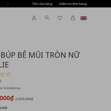
Tìm cửa hàng
Kiểm tra đơn hàng
 BÚP BÊ MŨI TRÒN NỮ
LIE
)
r & Ballerinas
,000₫
2,350,000₫
ILVER