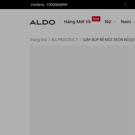
 phí vận chuyển cho đơn hàng từ 1.500.000đ
Hotline:
1900066899
Hot
Hàng Mới Về
Nữ
Nam
Trang chủ
ALL PROCDUCT
GIÀY BÚP BÊ MŨI TRÒN NỮ JO