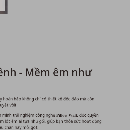
tênh - Mềm êm như
ày hoàn hảo không chỉ có thiết kế độc đáo mà còn
uyệt vời!
ình trải nghiệm công nghệ 𝐏𝐢𝐥𝐥𝐨𝐰 𝐖𝐚𝐥𝐤 độc quyền
ệm lót êm ái tựa như gối, giúp bạn thỏa sức hoạt động
u chân hay mỏi gót.