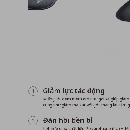
Giảm lực tác động
1
Miếng lót đệm mềm êm như gối sẽ giúp giảm b
cũng như giảm ma sát với gót mang lại cảm gi
Đàn hồi bền bỉ
2
Kết hợp giữa chất liệu Polyurethane (PU) + 