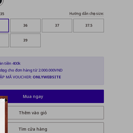
Hướng dẫn chọn size:
35
36
37
37.5
39
n tiền 400k
dụng cho đơn hàng từ 2.000.000VND
ẬP MÃ VOUCHER:
ONLYWEBSITE
Mua ngay
Thêm vào giỏ
Tìm cửa hàng