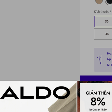
Kích thước
35
38
Hoà
Áp 
NH