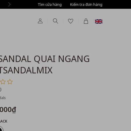
Tìm cửa hàng
Tự động giảm thêm 8% tất cả sản phẩm ở bước T
Kiểm tra đơn hàng
SANDAL QUAI NGANG
TSANDALMIX
)
als
,000₫
LACK