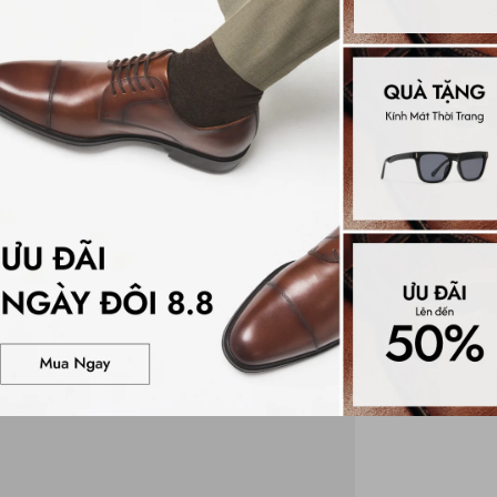
Mô tả ch
Đánh gi