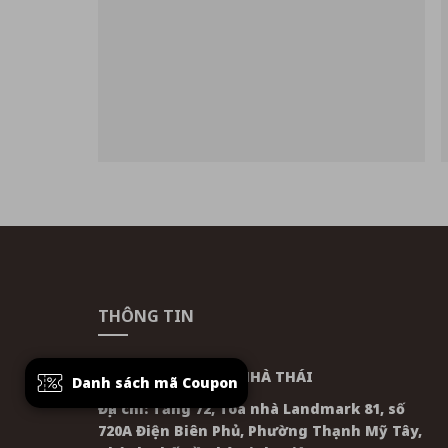
THÔNG TIN
CÔNG TY CỔ PHẦN NHÀ THÁI
Danh sách mã Coupon
Địa chỉ: Tầng 72, Tòa nhà Landmark 81, số
720A Điện Biên Phủ, Phường Thạnh Mỹ Tây,