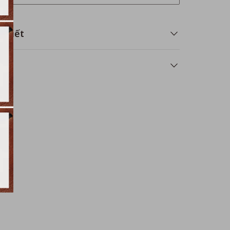
i tiết
á