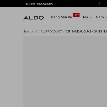
giảm thêm 8% tất cả sản phẩm ở bước Thanh toán
Hotline:
1900066899
Hot
Hàng Mới Về
Nữ
Nam
Trang chủ
ALL PROCDUCT
DÉP SANDAL QUAI NGANG NỮ