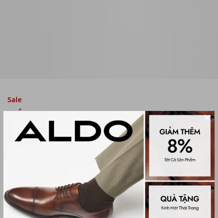
Sale
DÉP SANDAL QUAI NGANG NAM
ASHIN
(0 đánh giá)
Men Sandals
1,645,000₫
2,350,000₫
Màu sắc
BLACK