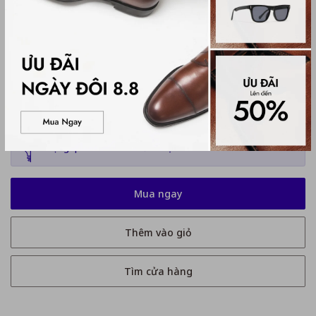
Hướng dẫn chọn size:
Kích thước
39
39
41
42
43
44
Chỉ còn 5 sản phẩm
Tặng quà khi mua bill từ 1 triệu 8
Mua ngay
Thêm vào giỏ
Tìm cửa hàng