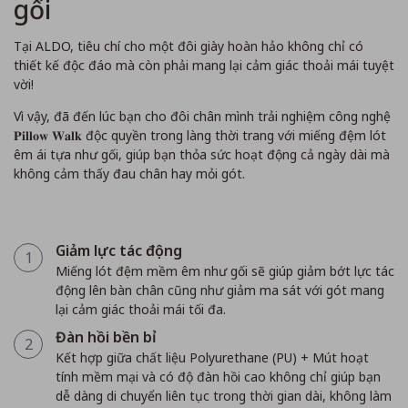
gối
Tại ALDO, tiêu chí cho một đôi giày hoàn hảo không chỉ có
thiết kế độc đáo mà còn phải mang lại cảm giác thoải mái tuyệt
vời!
Vì vậy, đã đến lúc bạn cho đôi chân mình trải nghiệm công nghệ
𝐏𝐢𝐥𝐥𝐨𝐰 𝐖𝐚𝐥𝐤 độc quyền trong làng thời trang với miếng đệm lót
êm ái tựa như gối, giúp bạn thỏa sức hoạt động cả ngày dài mà
không cảm thấy đau chân hay mỏi gót.
Giảm lực tác động
1
Miếng lót đệm mềm êm như gối sẽ giúp giảm bớt lực tác
động lên bàn chân cũng như giảm ma sát với gót mang
lại cảm giác thoải mái tối đa.
Đàn hồi bền bỉ
2
Kết hợp giữa chất liệu Polyurethane (PU) + Mút hoạt
tính mềm mại và có độ đàn hồi cao không chỉ giúp bạn
dễ dàng di chuyển liên tục trong thời gian dài, không làm