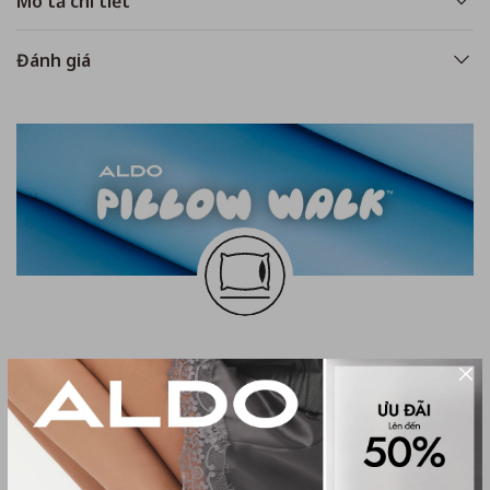
Mô tả chi tiết
Đánh giá
Khám phá công nghệ đệm lót Pillow
Walk êm ái độc quyền tại ALDO