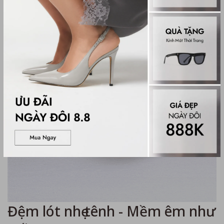
Đệm lót nhẹ tênh - Mềm êm như