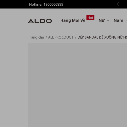
giảm thêm 8% tất cả sản phẩm ở bước Thanh toán
Hotline:
1900066899
Hot
Hàng Mới Về
Nữ
Nam
Trang chủ
ALL PROCDUCT
DÉP SANDAL ĐẾ XUỒNG NỮ F