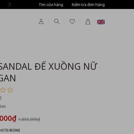
Tìm cửa hàng
Tự động giảm thêm 8% tất cả sản phẩm ở bước T
Kiểm tra đơn hàng
SANDAL ĐẾ XUỒNG NỮ
GAN
)
als
,000₫
1,850,000₫
HITE/BONE