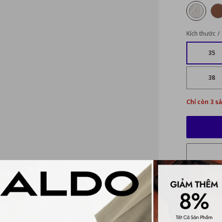
Kích thước
35
38
Chỉ còn 3 s
Mô tả ch