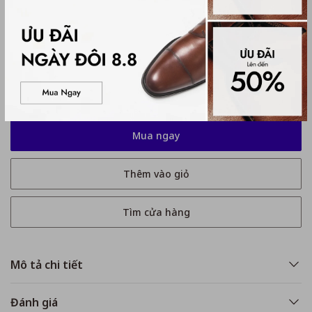
Hướng dẫn chọn size:
Kích thước
35
35
36
37
37.5
38
39
Chỉ còn 5 sản phẩm
Mua ngay
Thêm vào giỏ
Tìm cửa hàng
Mô tả chi tiết
Đánh giá