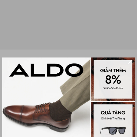
DÉP SANDAL CAO GÓT NỮ NAJLA
(0 đánh giá)
Women Sandals
1,950,000₫
Màu sắc
BLACK