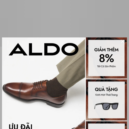
Sale
DÂY GIÀY TRAYSI
(0 đánh giá)
Others
199,000₫
450,000₫
Màu sắc
LIGHT PINK