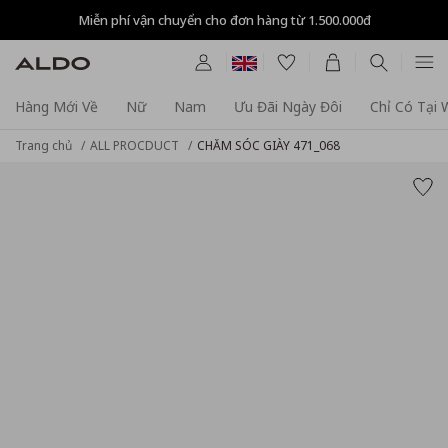
Miễn phí vận chuyển cho đơn hàng từ 1.500.000đ
Hàng Mới Về
Nữ
Nam
Ưu Đãi Ngày Đôi
Chỉ Có Tại
Trang chủ
ALL PROCDUCT
CHĂM SÓC GIÀY 471_068