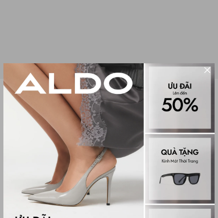
Sale
CHĂM SÓC GIÀY 471_068
(0 đánh giá)
Shoe Care
99,000₫
250,000₫
Màu sắc
NO COLOUR