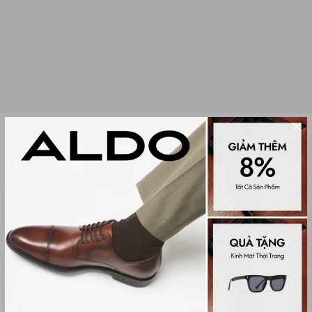
Sale
BA LÔ NỮ NERIAH
(0 đánh giá)
Women Backpacks
1,225,000₫
1,750,000₫
Màu sắc
BLACK