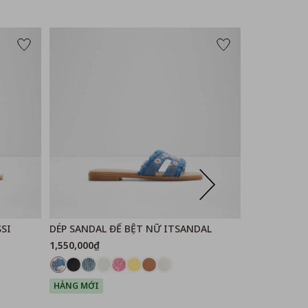
-30%
SI
DÉP SANDAL ĐẾ BỆT NỮ ITSANDAL
DÉP SANDAL
1,550,000₫
1,085,000₫
1
HÀNG MỚI