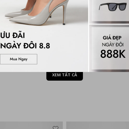
P BÊ MŨI VUÔNG SWAYY
GIÀY BÚP BÊ NỮ ULELIBAEN
0₫
1,550,000₫
ỚI
HÀNG MỚI
XEM TẤT CẢ