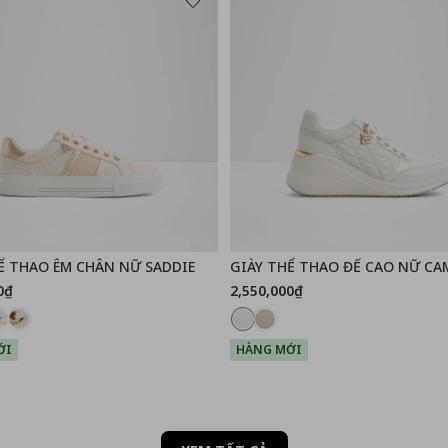
Ể THAO ÊM CHÂN NỮ SADDIE
GIÀY THỂ THAO ĐẾ CAO NỮ CA
0₫
2,550,000₫
ỚI
HÀNG MỚI