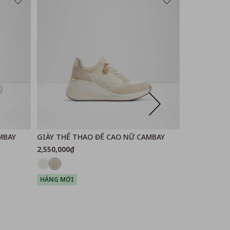
MBAY
GIÀY THỂ THAO ĐẾ CAO NỮ CAMBAY
GIÀY THỂ T
2,550,000₫
2,550,000₫
HÀNG MỚI
HÀNG MỚI