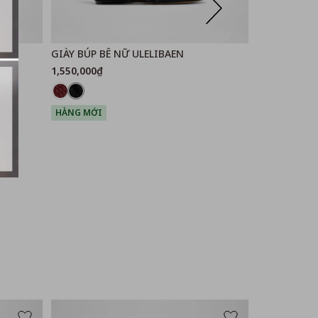
GIÀY BÚP BÊ NỮ ULELIBAEN
GIÀY BÚP B
1,550,000₫
1,550,000₫
HÀNG MỚI
HÀNG MỚI