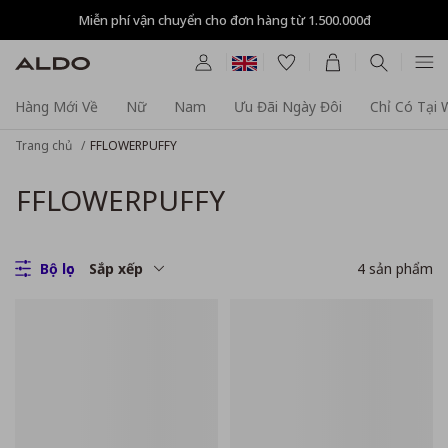
Miễn phí vận chuyển cho đơn hàng từ 1.500.000đ
Hàng Mới Về
Nữ
Nam
Ưu Đãi Ngày Đôi
Chỉ Có Tại
Trang chủ
FFLOWERPUFFY
FFLOWERPUFFY
Bộ lọc
Sắp xếp
4
sản phẩm