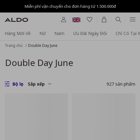
Miễn phí vận chuyển cho đơn hàng từ 1.500.000đ
Hàng Mới Về
Nữ
Nam
Ưu Đãi Ngày Đôi
Chỉ Có Tại
Trang chủ
Double Day June
Double Day June
Bộ lọc
Sắp xếp
927
sản phẩm