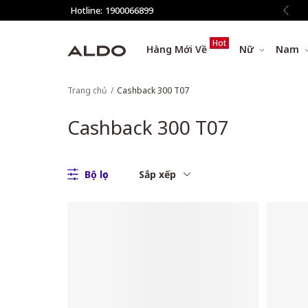
 phí vận chuyển cho đơn hàng từ 1.500.000đ
Hotline:
1900066899
Hot
Hàng Mới Về
Nữ
Nam
Trang chủ
Cashback 300 T07
Cashback 300 T07
Bộ lọc
Sắp xếp